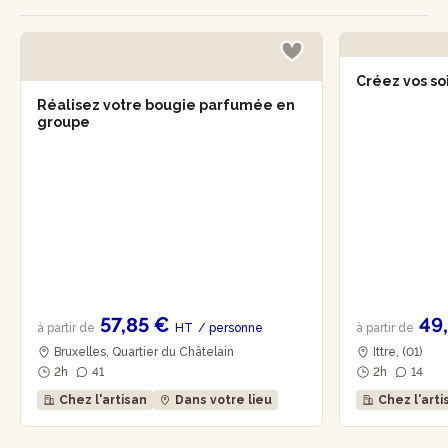
Créez vos so
Réalisez votre bougie parfumée en
groupe
57,85 €
49
à partir de
HT
/ personne
à partir de
Bruxelles, Quartier du Châtelain
Ittre, (01)
2h
41
2h
14
Chez l'artisan
Dans votre lieu
Chez l'arti