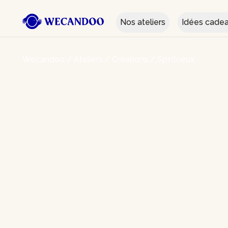
Nos ateliers
Idées cade
Wecandoo
/
Ateliers
/
Créations
/
Spiritueux