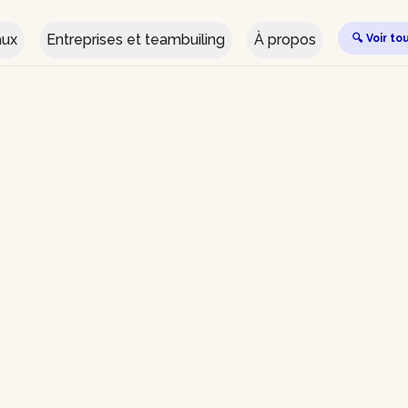
aux
Entreprises et teambuiling
À propos
🔍 Voir to