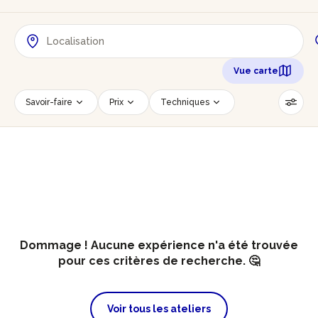
Vue carte
Savoir-faire
Prix
Techniques
Date
Créneau horaire
Nombre de personnes
Âge des participants
Accessible PMR
Réinitialiser les filtres
Dommage ! Aucune expérience n'a été trouvée
pour ces critères de recherche. 🤔
Voir tous les ateliers