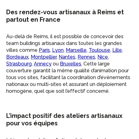
Des rendez-vous artisanaux à Reims et
partout en France
Au-delà de Reims, il est possible de concevoir des
team buildings artisanaux dans toutes les grandes
villes comme
Paris
,
Lyon
,
Marseille
,
Toulouse
,
Lille
,
Bordeaux
,
Montpellier
,
Nantes
,
Rennes
,
Nice
,
Strasbourg
,
Annecy
ou
Bruxelles
. Cette large
couverture garantit la même qualité d’animation pour
tous vos sites, facilitant la coordination d’événements
nationaux ou multi-sites et assurant un déploiement
homogène, quel que soit l’effectif concerné.
L’impact positif des ateliers artisanaux
pour vos équipes