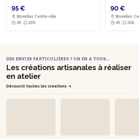
95 €
90 €
Bruxelles, Centre-ville
Bruxelles, Ce
3h
205
4h
205
DES ENVIES PARTICULIÈRES ? ON EN A TOUS…
Les créations artisanales à réaliser
en atelier
Découvrir toutes les creations