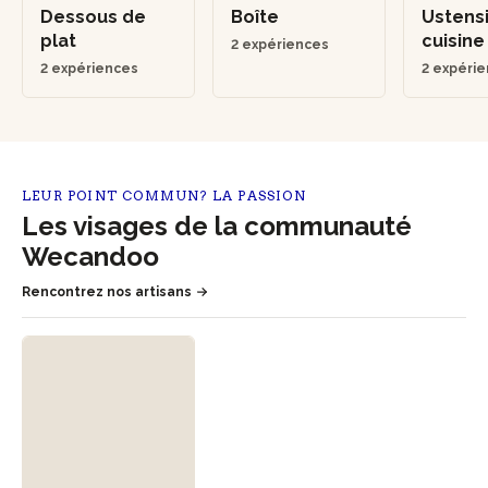
Dessous de
Boîte
Ustensi
plat
cuisin
2 expériences
2 expériences
2 expéri
LEUR POINT COMMUN? LA PASSION
Les visages de la communauté
Wecandoo
Rencontrez nos artisans