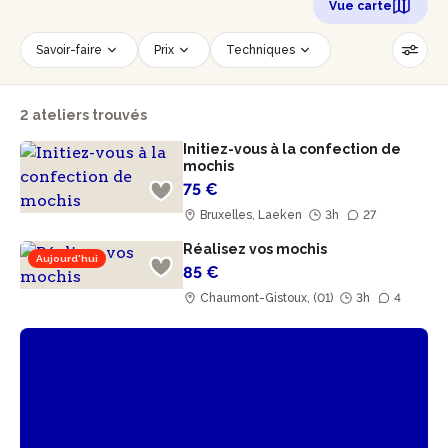
Vue carte
Savoir-faire
Prix
Techniques
Date
Créneau horaire
2 ateliers trouvés
Nombre de personnes
Âge des participants
Initiez-vous à la confection de
Accessible PMR
Réinitialiser les filtres
mochis
75 €
Bruxelles, Laeken
3h
27
Réalisez vos mochis
Aujourd'hui
85 €
Chaumont-Gistoux, (01)
3h
4