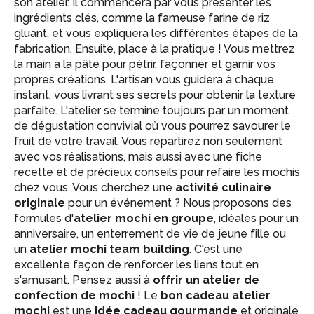
son atelier. Il commencera par vous présenter les
ingrédients clés, comme la fameuse farine de riz
gluant, et vous expliquera les différentes étapes de la
fabrication. Ensuite, place à la pratique ! Vous mettrez
la main à la pâte pour pétrir, façonner et garnir vos
propres créations. L'artisan vous guidera à chaque
instant, vous livrant ses secrets pour obtenir la texture
parfaite. L'atelier se termine toujours par un moment
de dégustation convivial où vous pourrez savourer le
fruit de votre travail. Vous repartirez non seulement
avec vos réalisations, mais aussi avec une fiche
recette et de précieux conseils pour refaire les mochis
chez vous. Vous cherchez une
activité culinaire
originale
pour un événement ? Nous proposons des
formules d'
atelier mochi en groupe
, idéales pour un
anniversaire, un enterrement de vie de jeune fille ou
un
atelier mochi team building
. C'est une
excellente façon de renforcer les liens tout en
s'amusant. Pensez aussi à
offrir un atelier de
confection de mochi
! Le
bon cadeau atelier
mochi
est une
idée cadeau gourmande
et originale