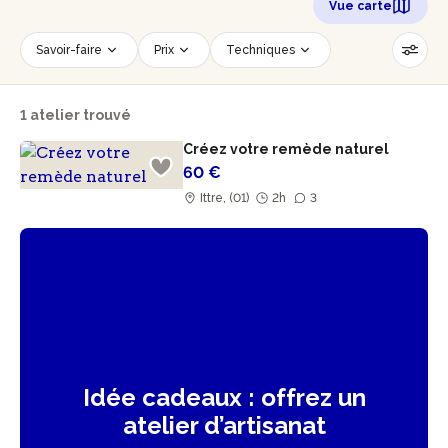
Vue carte
Savoir-faire
Prix
Techniques
Date
Créneau horaire
1 atelier trouvé
Nombre de personnes
Âge des participants
Créez votre remède naturel
Accessible PMR
Réinitialiser les filtres
60 €
Ittre, (01)
2h
3
Idée cadeaux : offrez un
atelier d’artisanat