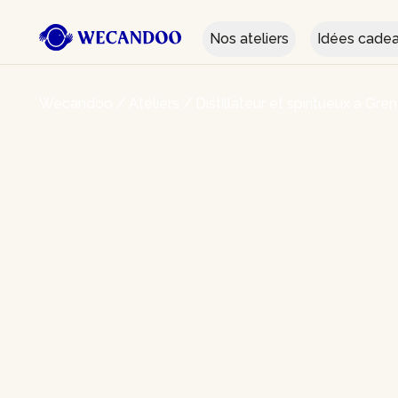
Nos ateliers
Idées cade
Wecandoo
/
Ateliers
/
Distillateur et spiritueux à Gre