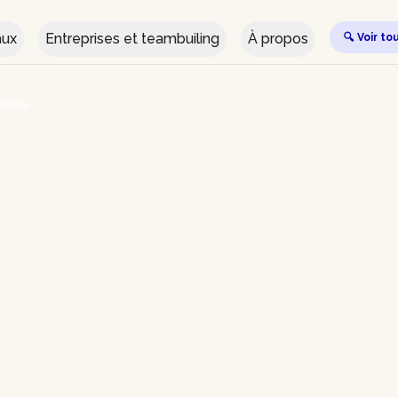
aux
Entreprises et teambuiling
À propos
🔍 Voir to
noble