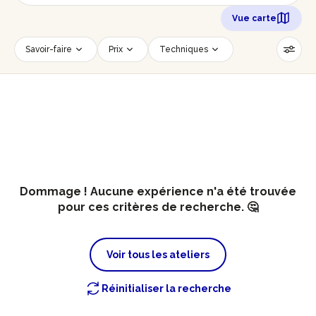
Vue carte
Savoir-faire
Prix
Techniques
Date
Créneau horaire
Nombre de personnes
Âge des participants
Accessible PMR
Réinitialiser les filtres
Dommage ! Aucune expérience n'a été trouvée
pour ces critères de recherche. 🤔
Voir tous les ateliers
Réinitialiser la recherche