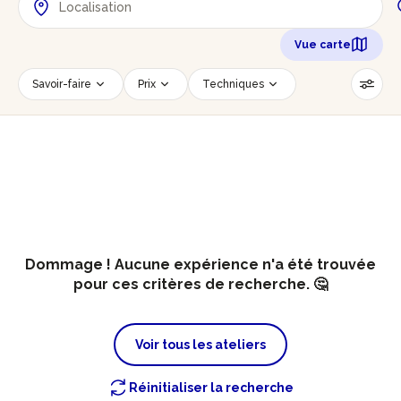
Vue carte
Savoir-faire
Prix
Techniques
Date
Créneau horaire
Nombre de personnes
Âge des participants
Accessible PMR
Réinitialiser les filtres
Dommage ! Aucune expérience n'a été trouvée
pour ces critères de recherche. 🤔
Voir tous les ateliers
Réinitialiser la recherche