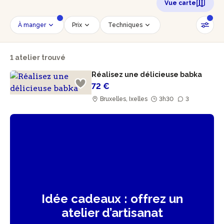
Vue carte
À manger
Prix
Techniques
Date
Créneau horaire
1 atelier trouvé
Nombre de personnes
Âge des participants
Réalisez une délicieuse babka
Accessible PMR
Réinitialiser les filtres
72 €
Bruxelles, Ixelles
3h30
3
Idée cadeaux : offrez un
atelier d’artisanat