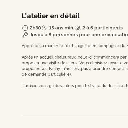
L'atelier en détail
2h30
15 ans min.
2 à 6 participants
Jusqu'à 8 personnes pour une privatisati
Apprenez à manier le fil et l'aiguille en compagnie de 
Après un accueil chaleureux, celle-ci commencera par
proposer une visite des lieux. Vous choisirez ensuite vot
proposée par Fanny (n'hésitez pas à prendre contact av
de demande particulière).
L'artisan vous guidera alors pour le tracé du dessin à 
vous pourrez reproduire un des motifs de Fanny, ou imag
possible dans le temps imparti. Vous testerez aussi troi
point droit, le point de courbe et le point de rempliss
Toujours accompagné par Fanny, vous procéderez au tra
choisir vos couleurs de fil et de broder votre motif.