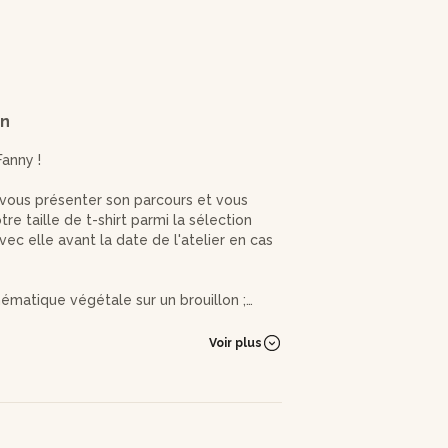
on
Fanny !
 vous présenter son parcours et vous
re taille de t-shirt parmi la sélection
ec elle avant la date de l'atelier en cas
thématique végétale sur un brouillon ;
iner le vôtre si sa réalisation est
s points différents pour la broderie : le
Voir plus
age.
çage du dessin sur le tissu, avant de