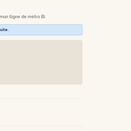
personnalisé, qui s'intégrera à merveille
mun (ligne de métro B).
uite.