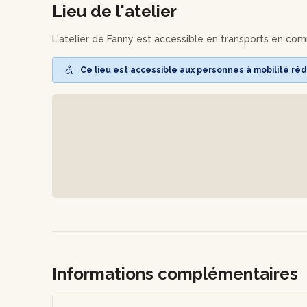
Lieu de l'atelier
Vous repartirez finalement avec votre joli t-shirt 100% 
dans votre garde-robe !
L'atelier de Fanny est accessible en transports en com
Ce lieu est accessible aux personnes à mobilité réd
Informations complémentaires