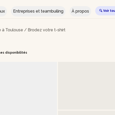
aux
Entreprises et teambuiling
À propos
🔍 Voir to
le à Toulouse
/
Brodez votre t-shirt
 les disponibilités