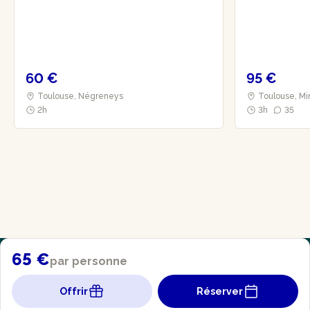
60 €
95 €
Toulouse, Négreneys
Toulouse, M
2h
3h
35
65 €
par personne
Offrir
Réserver