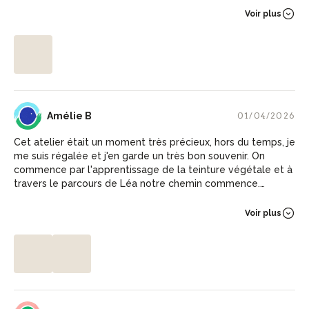
Voir plus
AB
Amélie B
01/04/2026
Cet atelier était un moment très précieux, hors du temps, je
me suis régalée et j'en garde un très bon souvenir. On
commence par l'apprentissage de la teinture végétale et à
travers le parcours de Léa notre chemin commence.
Ensuite on expérimente le pliage du tissu et la teinture, ces
2 mécanismes associés prennent tout leur sens et le
Voir plus
résultat se dévoile devant nos yeux émerveillés! Léa m'a
accompagné avec bienveillance, ouverte et humilité, j'ai
adoré!