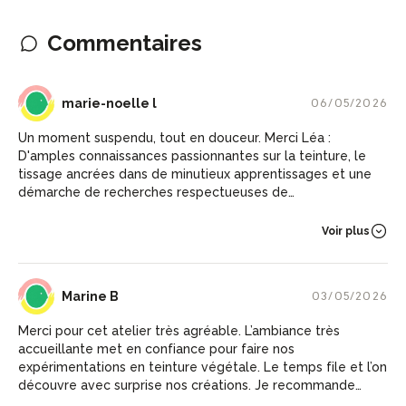
Commentaires
ML
marie-noelle l
06/05/2026
Un moment suspendu, tout en douceur. Merci Léa :
D'amples connaissances passionnantes sur la teinture, le
tissage ancrées dans de minutieux apprentissages et une
démarche de recherches respectueuses de
l'environnement. Léa nous raccorde aux racines, les nôtres
et les plus universelles. Un véritable plaisir, en toute
Voir plus
simplicité. Une expérience d'alchimiste accessible et de
surprenants résultats. A faire sans modération (et
reproduisible aisément chez soi). A bientôt Léa!
MB
Marine B
03/05/2026
Merci pour cet atelier très agréable. L’ambiance très
accueillante met en confiance pour faire nos
expérimentations en teinture végétale. Le temps file et l’on
découvre avec surprise nos créations. Je recommande
cette parenthèse expérimentale mêlant chimie et art.