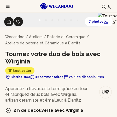
7 photos
Wecandoo
/
Ateliers
/
Poterie et Céramique
/
Ateliers de poterie et Céramique à Biarritz
Tournez votre duo de bols avec
Wirginia
🏆 Best seller
Biarritz, (64)
39 commentaires
Voir les disponibilités
En bref
Apprenez à travailler la terre grâce au tour
UW
et fabriquez deux bols avec Wirginia,
artisan céramiste et émailleur, à Biarritz
2 h de découverte avec Wirginia