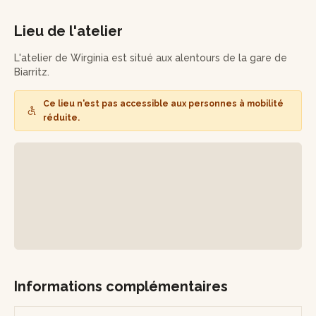
•
Accompagnement :
bénéficiez de l’aide de l’artisane tout
Lieu de l'atelier
au long de la création.
L'atelier de Wirginia est situé aux alentours de la gare de
•
Finitions :
confiez vos bols pour le tournassage,
Biarritz.
l’émaillage et la cuisson.
Ce lieu n'est pas accessible aux personnes à mobilité
Repartez avec vos bols prêts à être utilisés !
réduite.
Informations complémentaires