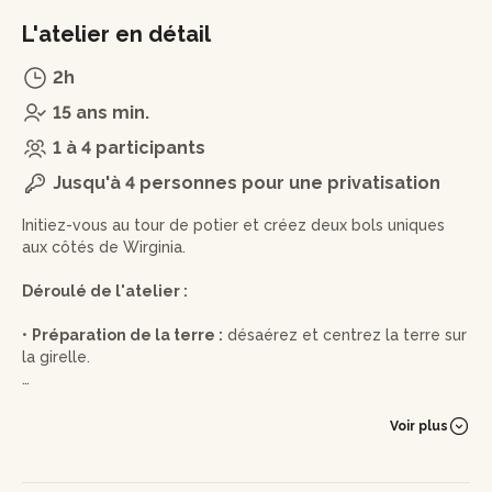
L'atelier en détail
2h
15 ans min.
1 à 4 participants
Jusqu'à 4 personnes pour une privatisation
Initiez-vous au tour de potier et créez deux bols uniques
aux côtés de Wirginia.
Déroulé de l'atelier :
•
Préparation de la terre :
désaérez et centrez la terre sur
la girelle.
•
Première pièce :
façonnez le premier bol en suivant les
conseils de Wirginia.
Voir plus
•
Deuxième pièce :
reproduisez les gestes pour créer le
second bol.