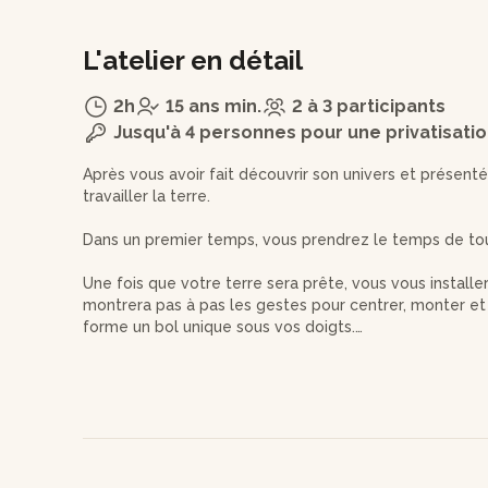
L'atelier en détail
2h
15 ans min.
2 à 3 participants
Jusqu'à 4 personnes pour une privatisati
Après vous avoir fait découvrir son univers et présen
travailler la terre.
Dans un premier temps, vous prendrez le temps de touc
Une fois que votre terre sera prête, vous vous install
montrera pas à pas les gestes pour centrer, monter et
forme un bol unique sous vos doigts.
Stéphane se chargera de cuire votre bol, car la terre 
température. Après quelques semaines, vous pourrez v
pourrez utiliser tous les jours en repensant à cette m
maximum pour récupérer votre pièce.
Ps : pensez à prendre un tablier ou un vieux t-shirt p