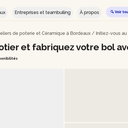
aux
Entreprises et teambuiling
À propos
🔍 Voir to
eliers de poterie et Céramique à Bordeaux
/
Initiez-vous au
potier et fabriquez votre bol 
ponibilités