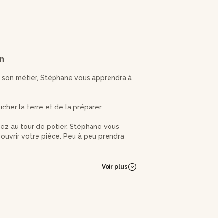
on
té son métier, Stéphane vous apprendra à
her la terre et de la préparer.
erez au tour de potier. Stéphane vous
 ouvrir votre pièce. Peu à peu prendra
nécessite deux cuissons à haute
Voir plus
enir récupérer votre création, que vous
erveilleuse expérience. Vous avez 4 mois
our vous protéger des éclaboussures de