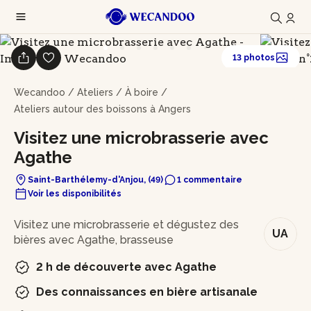
13 photos
Wecandoo
/
Ateliers
/
À boire
/
Ateliers autour des boissons à Angers
Visitez une microbrasserie avec
Agathe
Saint-Barthélemy-d'Anjou, (49)
1 commentaire
Voir les disponibilités
En bref
Visitez une microbrasserie et dégustez des
UA
bières avec Agathe, brasseuse
2 h de découverte avec Agathe
Des connaissances en bière artisanale