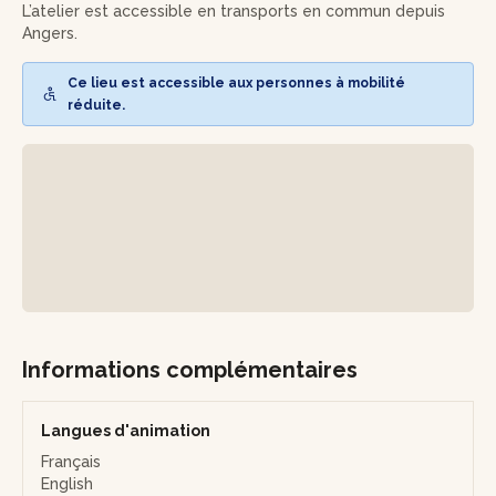
L’atelier est accessible en transports en commun depuis
Une belle occasion de découvrir le savoir-faire d’une
Angers.
brasseuse passionnée et de repartir avec de nouvelles
connaissances… et, qui sait, une bière coup de cœur !
Ce lieu est accessible aux personnes à mobilité
réduite.
Informations complémentaires
Langues d'animation
Français
English