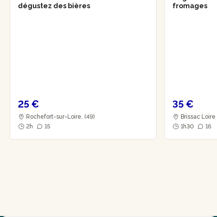
dégustez des bières
fromages
25 €
35 €
Rochefort-sur-Loire, (49)
Brissac Loire
2h
15
1h30
16