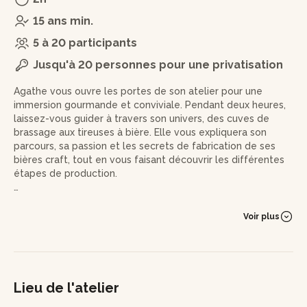
15 ans min.
5 à 20 participants
Jusqu'à 20 personnes pour une privatisation
Agathe vous ouvre les portes de son atelier pour une
immersion gourmande et conviviale. Pendant deux heures,
laissez-vous guider à travers son univers, des cuves de
brassage aux tireuses à bière. Elle vous expliquera son
parcours, sa passion et les secrets de fabrication de ses
bières craft, tout en vous faisant découvrir les différentes
étapes de production.
Après la visite, place à la dégustation ! Agathe vous
proposera un tour d’horizon de sa gamme, avec huit bières
Voir plus
à la pression. Vous aurez l’occasion d’en goûter au moins
trois ou quatre, servies en 10 cl, mais si la curiosité vous
pousse à en tester d’autres, tout est possible ! Un moment
d’échange idéal pour affiner votre palais, poser toutes vos
questions et partager un bon moment autour de saveurs
Lieu de l'atelier
uniques.