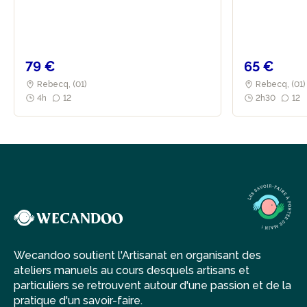
maintenant. Tous deux passionnés de cuisine, ils se lancent
dans la création d'un potager. Une décision qui peut
sembler anodine, mais qui a changé le cours de leur vie ! Le
potager étant abondant, Emilie s'est intéressée à la
meilleure façon de conserver ses produits et a ainsi
79 €
65 €
découvert la fermentation. Avec Pierre, elle a fondé
Itinéraire Bis Gourmand.
Rebecq, (01)
Rebecq, (01)
4h
12
2h30
12
Ce projet promeut une alimentation saine, savoureuse et
conviviale ! Bien plus que conserver fruits et légumes de
saison, l’Itinéraire Bis gourmand se veut être une
conserverie de savoir et de techniques. Loin de toute
forme de muséification mortifère, Emilie et Pierre les
expérimentent, les incorporent et les partagent. À cette fin,
ils font reposer leur projet sur trois types d’actions :
Conserver, Transmettre et Innover. C’est une invitation à
prendre un autre chemin et de s’y laisser surprendre.
Ils proposent leurs ateliers chez Molleke, un lieu
Wecandoo soutient l'Artisanat en organisant des
entièrement dédié à la promotion et la diffusion d'un mode
ateliers manuels au cours desquels artisans et
de vie plus durable.
particuliers se retrouvent autour d'une passion et de la
pratique d'un savoir-faire.