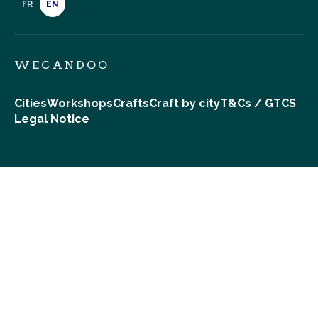
FR
EN
WECANDOO
Cities
Workshops
Crafts
Craft by city
T&Cs / GTCS
Legal Notice