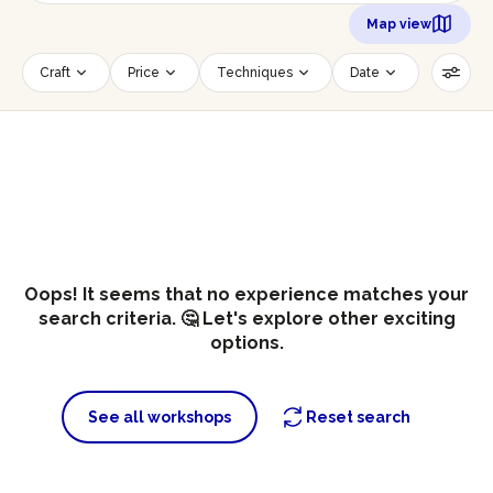
Map view
Craft
Price
Techniques
Date
Time slot
Number of persons
Age of participants
Wheelchair accessible
Reset filters
Oops! It seems that no experience matches your
search criteria. 🤔 Let's explore other exciting
options.
See all workshops
Reset search