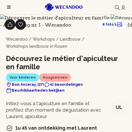
8 foto's
Wecandoo
/
Workshops
/
Landbouw
/
Workshops landbouw in Rouen
Découvrez le métier d'apiculteur
en famille
Voor kinderen
Hoogseizoen
Bois Anzeray, (27)
41 beoordelingen
Beschikbaarheden bekijken
In het kort
Initiez-vous à l'apiculture en famille et
UL
profitez d'un moment de dégustation avec
Laurent, apiculteur
1u 45 van ontdekking met Laurent