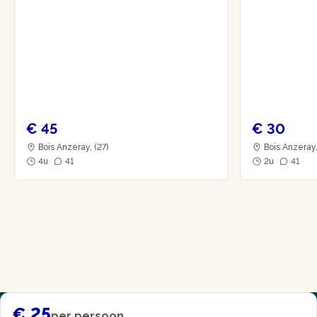
€ 45
€ 30
Bois Anzeray, (27)
Bois Anzeray,
4u
41
2u
41
€ 25
per persoon