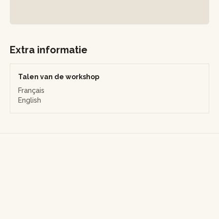
Vous repartirez alors avec le souvenir de ce beau moment
partagé en famille, de même qu'avec le plein de
connaissances sur ces fabuleux insectes !
Extra informatie
NB : pour cet atelier, pensez à tous venir équipés de
chaussettes montantes au niveau des chevilles et de
chaussures fermées, y compris pour les enfants.
Talen van de workshop
Français
English