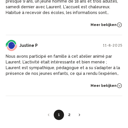
presque 9 ans, un jeune homme de 18 ans et trois adultes,
samedi dernier avec Laurent. L'accueil est chaleureux.
Habitué à recevoir des écoles, les informations sont
dispensées de façon très accessible pour chacun d'entre
nous. Petit quiz pour terminer... À recommander !
Meer bekijken
JP
Justine P
11-8-2025
Nous avons participé en famille à cet atelier animé par
Laurent. L’activité était intéressante et bien menée ;
Laurent est sympathique, pédagogue et a su s’adapter à la
présence de nos jeunes enfants, ce qui a rendu l’expérience
accessible à tous. Nous avons appris beaucoup de choses
sur le monde des abeilles. Une sortie instructive et
Meer bekijken
agréable, adaptée aux familles. Merci Laurent !
1
2