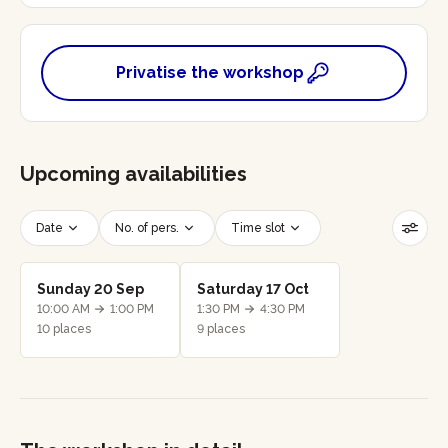
Privatise the workshop
Upcoming availabilities
Date
No. of pers.
Time slot
Reset filters
Sunday 20 Sep
Saturday 17 Oct
10:00 AM
1:00 PM
1:30 PM
4:30 PM
10 places
9 places