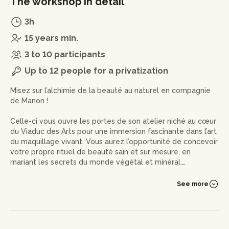
The workshop in detail
3h
15 years min.
3 to 10 participants
Up to 12 people for a privatization
Misez sur l’alchimie de la beauté au naturel en compagnie
de Manon !
Celle-ci vous ouvre les portes de son atelier niché au cœur
du Viaduc des Arts pour une immersion fascinante dans l’art
du maquillage vivant. Vous aurez l’opportunité de concevoir
votre propre rituel de beauté sain et sur mesure, en
mariant les secrets du monde végétal et minéral.
Dès votre arrivée, vous serez chaleureusement accueilli par
See more
l’experte, qui prendra le temps de vous introduire à l’histoire
captivante des pigments naturels et à leurs usages à
travers le temps.