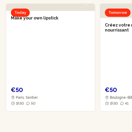
Today
Tomorrow
Make your own lipstick
Créez votre 
nourrissant
€50
€50
Paris, Sentier
Boulogne-Bill
1h30
50
1h30
41