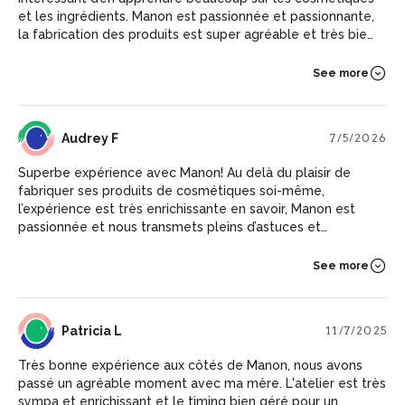
et les ingrédients. Manon est passionnée et passionnante,
la fabrication des produits est super agréable et très bien
expliquée. Je recommande à 100% cet atelier!
See more
AF
Audrey F
7/5/2026
Superbe expérience avec Manon! Au delà du plaisir de
fabriquer ses produits de cosmétiques soi-même,
l’expérience est très enrichissante en savoir, Manon est
passionnée et nous transmets pleins d’astuces et
d’informations sur les produits et les mélanges à faire. J’ai
passé un super après-midi, je recommande à 100% cet
See more
atelier!
PL
Patricia L
11/7/2025
Très bonne expérience aux côtés de Manon, nous avons
passé un agréable moment avec ma mère. L'atelier est très
sympa et enrichissant et le timing bien géré pour un