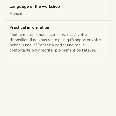
Note : À votre arrivée dans l’espace Wecandoo, vous pourrez
Language of the workshop
profiter d’un moment de détente autour d’une fontaine à eau,
Français
ainsi que d’une tasse de thé, d’infusion ou de café.
Practical information
Tout le matériel nécessaire sera mis à votre
disposition. Il ne vous reste plus qu'à apporter votre
bonne humeur ! Pensez à porter une tenue
confortable pour profiter pleinement de l'atelier.