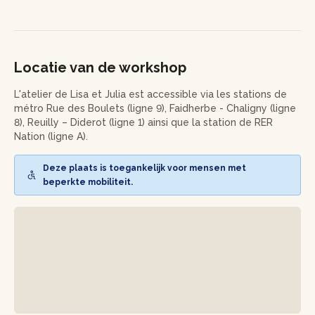
Lisa et Julia vous accompagneront à toutes les étapes de
l'atelier, ainsi que dans le choix des couleurs pour que votre
couronne soit harmonieuse.
Locatie van de workshop
Votre couronne ne nécessitera pas d'entretien, hormis un
petit coup de sèche-cheveux à froid pour enlever la
L'atelier de Lisa et Julia est accessible via les stations de
poussière de temps en temps !
métro Rue des Boulets (ligne 9), Faidherbe - Chaligny (ligne
8), Reuilly – Diderot (ligne 1) ainsi que la station de RER
Vous repartirez de cet atelier avec votre couronne murale
Nation (ligne A).
de 20 cm de diamètre en fleurs séchées prêtes à habiller
votre intérieur !
Deze plaats is toegankelijk voor mensen met
beperkte mobiliteit.