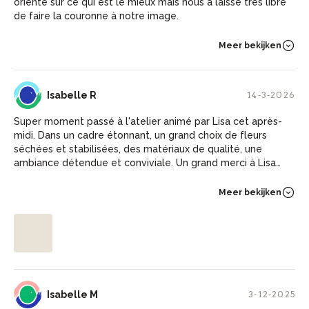
oriente sur ce qui est le mieux mais nous a laissé très libre
de faire la couronne à notre image.
Meer bekijken
IR
Isabelle R
14-3-2026
Super moment passé à l'atelier animé par Lisa cet après-
midi. Dans un cadre étonnant, un grand choix de fleurs
séchées et stabilisées, des matériaux de qualité, une
ambiance détendue et conviviale. Un grand merci à Lisa
pour ses conseils avisés et pertinents, qu'elle sait dispenser
aux moments opportuns ou délicats, tout en vous laissant
Meer bekijken
progresser à votre rythme et faire vos propres choix
d'association des végétaux. Le résultat est très valorisant :
toutes les couronnes sont magnifiques mais différentes :
elles reflètent les goûts et la personnalité de chacun(e)
des participant(e)s. Et vous repartez, enchanté(e) de votre
après-midi, avec votre belle création délicatement
emballée,
IM
Isabelle M
3-12-2025