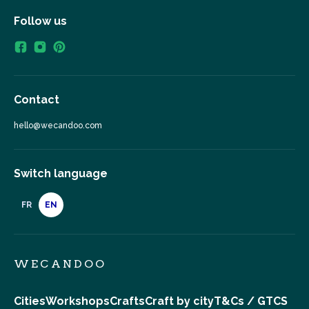
Follow us
Contact
hello@wecandoo.com
Switch language
FR
EN
WECANDOO
Cities
Workshops
Crafts
Craft by city
T&Cs / GTCS