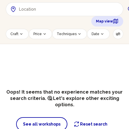
Map view
Craft
Price
Techniques
Date
Time slot
Number of persons
Age of participants
Wheelchair accessible
Reset filters
Oops! It seems that no experience matches your
search criteria. 🤔 Let's explore other exciting
options.
See all workshops
Reset search