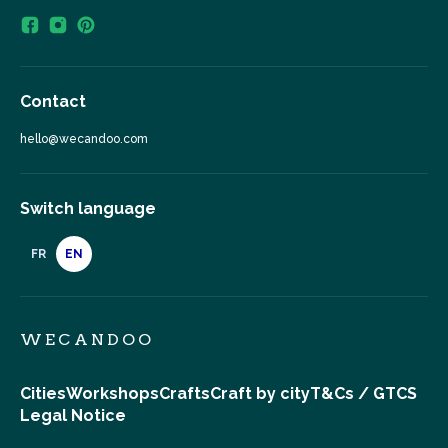
Contact
hello@wecandoo.com
Switch language
FR
EN
WECANDOO
Cities
Workshops
Crafts
Craft by city
T&Cs / GTCS
Legal Notice