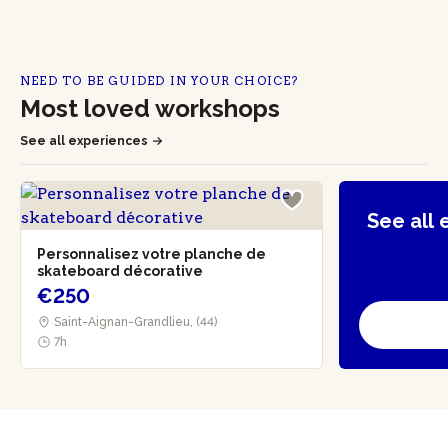
NEED TO BE GUIDED IN YOUR CHOICE?
Most loved workshops
See all experiences
See all
Personnalisez votre planche de
skateboard décorative
€250
Saint-Aignan-Grandlieu, (44)
7h