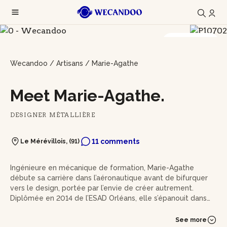
11 photos
Wecandoo
/
Artisans
/
Marie-Agathe
Meet Marie-Agathe.
DESIGNER MÉTALLIÈRE
11 comments
Le Mérévillois, (91)
Ingénieure en mécanique de formation, Marie-Agathe
débute sa carrière dans l’aéronautique avant de bifurquer
vers le design, portée par l’envie de créer autrement.
Diplômée en 2014 de l’ESAD Orléans, elle s’épanouit dans
l’univers du mobilier en rejoignant les équipes de Ligne
Roset et Cinna.
See more