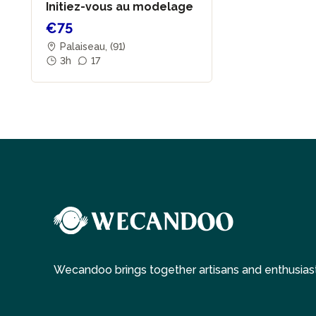
Initiez-vous au modelage
€75
Palaiseau, (91)
3h
17
Wecandoo brings together artisans and enthusiast