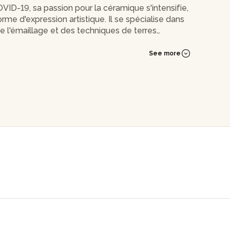
VID-19, sa passion pour la céramique s'intensifie,
me d'expression artistique. Il se spécialise dans
 de l'émaillage et des techniques de terres
See more
à Dourdan, l'artisan ouvre son propre atelier de
consacrer davantage à son art et d'explorer de
er par le monde captivant de la céramique à ses