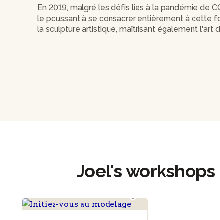
En 2019, malgré les défis liés à la pandémie de CO
le poussant à se consacrer entièrement à cette for
la sculpture artistique, maîtrisant également l'art
colorées.
Après avoir travaillé au sein d'un atelier collectif 
céramique à Arcueil Cachan, lui permettant de se 
nouvelles possibilités artistiques.
Rejoignez l'atelier de Joel et laissez-vous inspir
côtés !
Joel's workshops