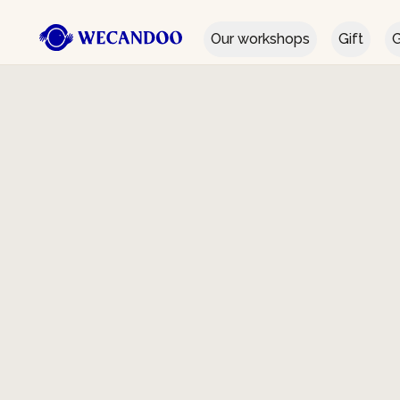
Our workshops
Gift
G