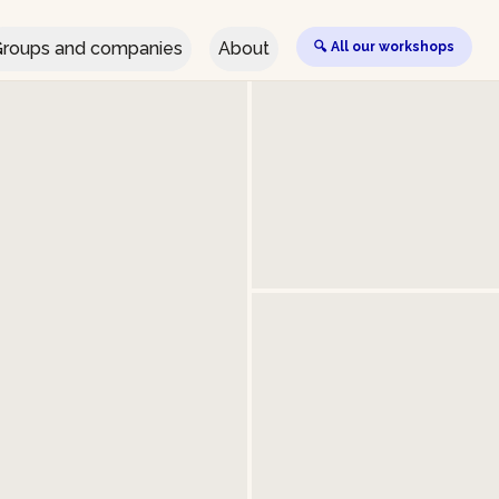
roups and companies
About
🔍 All our workshops