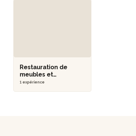
Restauration de
meubles et
objets
1 expérience