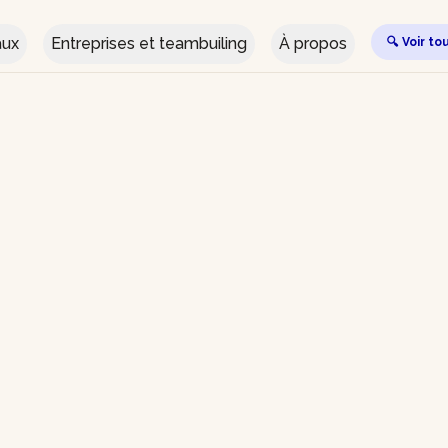
aux
Entreprises et teambuiling
À propos
🔍 Voir to