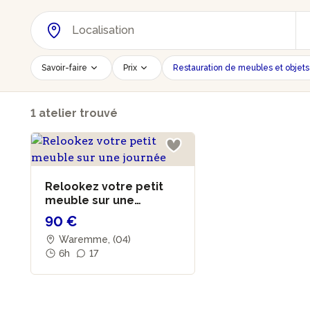
Savoir-faire
Prix
Restauration de meubles et objets
Réinitialiser les filtres
1 atelier trouvé
Relookez votre petit
meuble sur une
journée
90 €
Waremme, (04)
6h
17