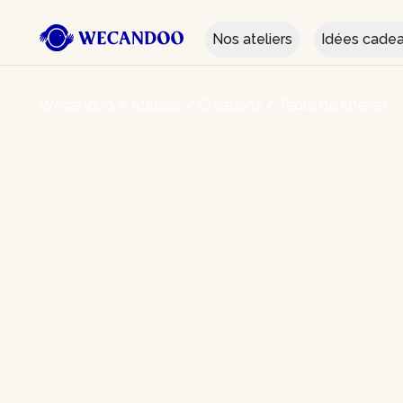
Nos ateliers
Idées cade
Wecandoo
/
Ateliers
/
Créations
/
Table de chevet