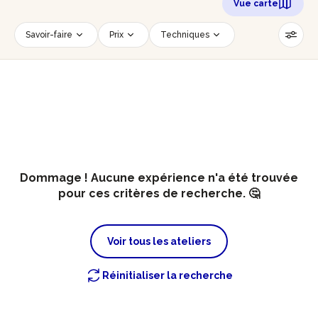
Vue carte
Savoir-faire
Prix
Techniques
Date
Créneau horaire
Nombre de personnes
Âge des participants
Accessible PMR
Réinitialiser les filtres
Dommage ! Aucune expérience n'a été trouvée
pour ces critères de recherche. 🤔
Voir tous les ateliers
Réinitialiser la recherche