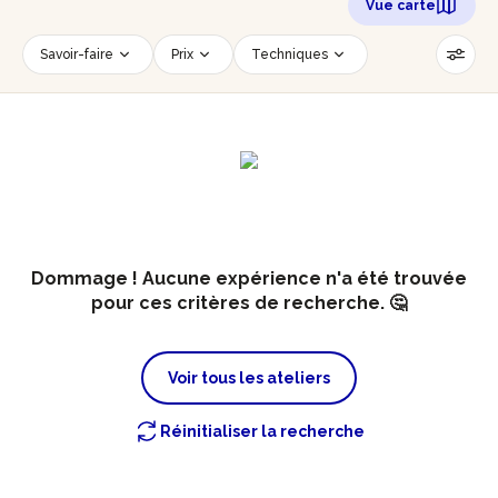
Vue carte
Savoir-faire
Prix
Techniques
Date
Créneau horaire
Nombre de personnes
Âge des participants
Accessible PMR
Réinitialiser les filtres
Dommage ! Aucune expérience n'a été trouvée
pour ces critères de recherche. 🤔
Voir tous les ateliers
Réinitialiser la recherche