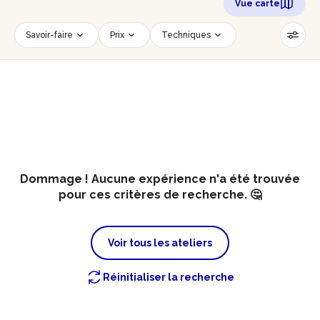
Vue carte
Savoir-faire
Prix
Techniques
Date
Créneau horaire
Nombre de personnes
Âge des participants
Accessible PMR
Réinitialiser les filtres
Dommage ! Aucune expérience n'a été trouvée
pour ces critères de recherche. 🤔
Voir tous les ateliers
Réinitialiser la recherche