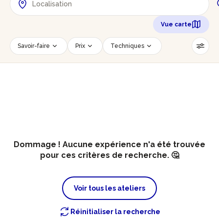
Vue carte
Savoir-faire
Prix
Techniques
Date
Créneau horaire
Nombre de personnes
Âge des participants
Accessible PMR
Réinitialiser les filtres
Dommage ! Aucune expérience n'a été trouvée
pour ces critères de recherche. 🤔
Voir tous les ateliers
Réinitialiser la recherche