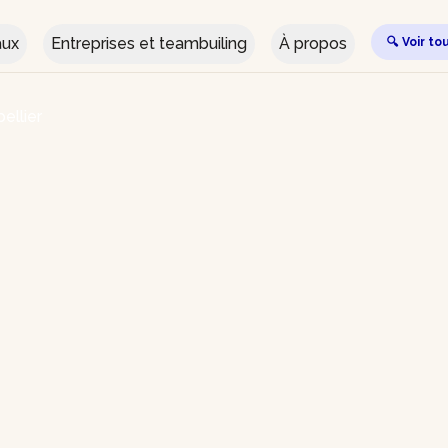
aux
Entreprises et teambuiling
À propos
🔍 Voir to
ellier