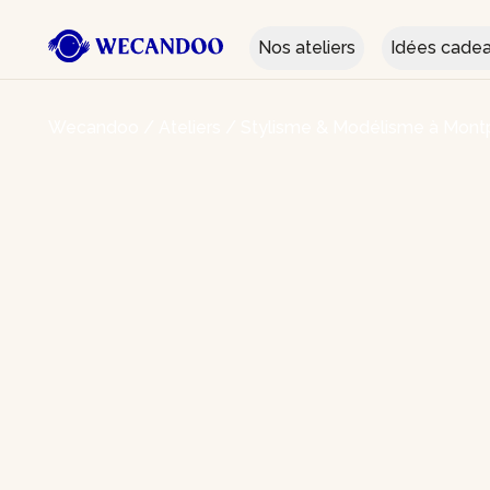
Nos ateliers
Idées cade
Wecandoo
/
Ateliers
/
Stylisme & Modélisme à Montp