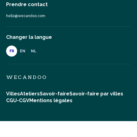
Prendre contact
hello@wecandoo.com
Changer la langue
FR
EN
NL
WECANDOO
Villes
Ateliers
Savoir-faire
Savoir-faire par villes
CGU-CGV
Mentions légales