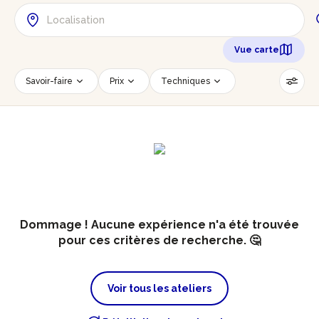
Vue carte
Savoir-faire
Prix
Techniques
Date
Créneau horaire
Nombre de personnes
Âge des participants
Accessible PMR
Réinitialiser les filtres
Dommage ! Aucune expérience n'a été trouvée
pour ces critères de recherche. 🤔
Voir tous les ateliers