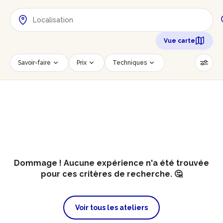
Vue carte
Savoir-faire
Prix
Techniques
Date
Créneau horaire
Nombre de personnes
Âge des participants
Accessible PMR
Réinitialiser les filtres
Dommage ! Aucune expérience n'a été trouvée
pour ces critères de recherche. 🤔
Voir tous les ateliers