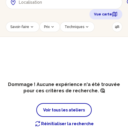
Vue carte
Savoir-faire
Prix
Techniques
Date
Créneau horaire
Nombre de personnes
Âge des participants
Accessible PMR
Réinitialiser les filtres
Dommage ! Aucune expérience n'a été trouvée
pour ces critères de recherche. 🤔
Voir tous les ateliers
Réinitialiser la recherche