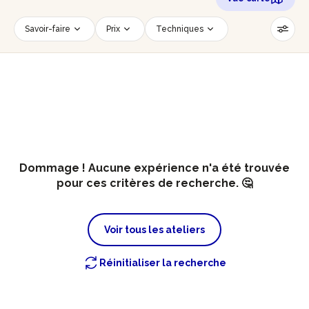
Savoir-faire
Prix
Techniques
Date
Créneau horaire
Nombre de personnes
Âge des participants
Accessible PMR
Réinitialiser les filtres
Dommage ! Aucune expérience n'a été trouvée
pour ces critères de recherche. 🤔
Voir tous les ateliers
Réinitialiser la recherche