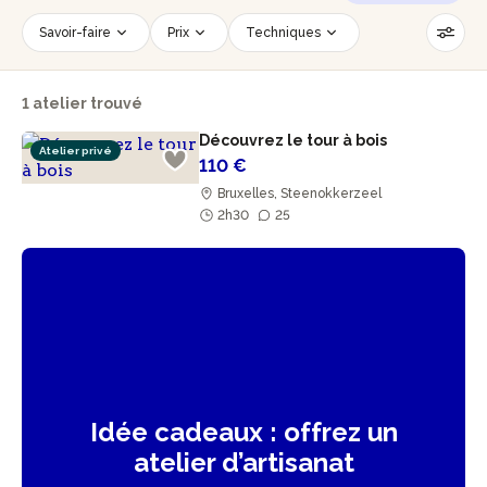
Savoir-faire
Prix
Techniques
Date
Créneau horaire
1 atelier trouvé
Nombre de personnes
Âge des participants
Découvrez le tour à bois
Accessible PMR
Réinitialiser les filtres
Atelier privé
110 €
Bruxelles, Steenokkerzeel
2h30
25
Idée cadeaux : offrez un
atelier d’artisanat