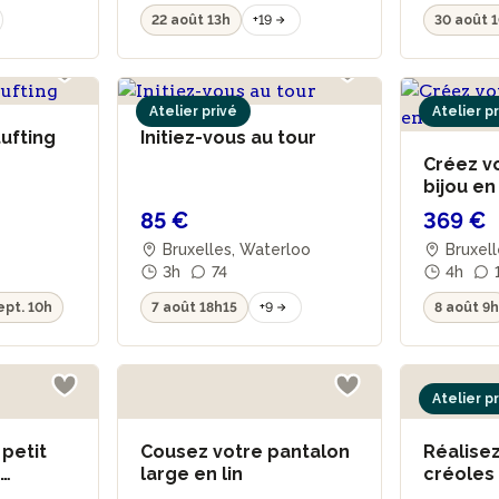
22 août 13h
+19
30 août 
Atelier privé
Atelier p
tufting
Initiez-vous au tour
Créez v
bijou en
Fairmin
85 €
369 €
Bruxelles, Waterloo
Bruxell
3h
74
4h
ept. 10h
7 août 18h15
+9
8 août 9
Atelier p
petit
Cousez votre pantalon
Réalisez
e
large en lin
créoles