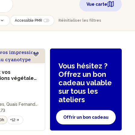
Vue carte
Accessible PMR
Réinitialiser les filtres
Vous hésitez ?
z vos
Offrez un bon
ions végétales
cadeau valable
otype
sur tous les
ateliers
es, Quais Fernand
173
Offrir un bon cadeau
10h
+12