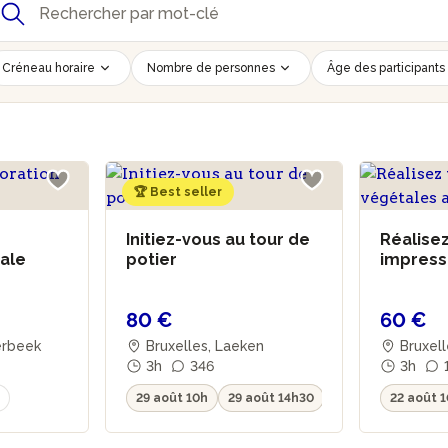
Créneau horaire
Nombre de personnes
Âge des participants
🏆 Best seller
Initiez-vous au tour de
Réalise
rale
potier
impress
au cyan
80 €
60 €
aerbeek
Bruxelles, Laeken
Bruxell
3h
346
Demets
3h
29 août 10h
29 août 14h30
22 août 