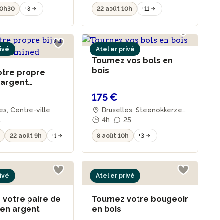
10h30
+8
22 août 10h
+11
rivé
Atelier privé
Tournez vos bols en
bois
otre propre
 argent
ed
175 €
es, Centre-ville
Bruxelles, Steenokkerzee
1
l
4h
25
h
22 août 9h
+1
8 août 10h
+3
rivé
Atelier privé
 votre paire de
Tournez votre bougeoir
 en argent
en bois