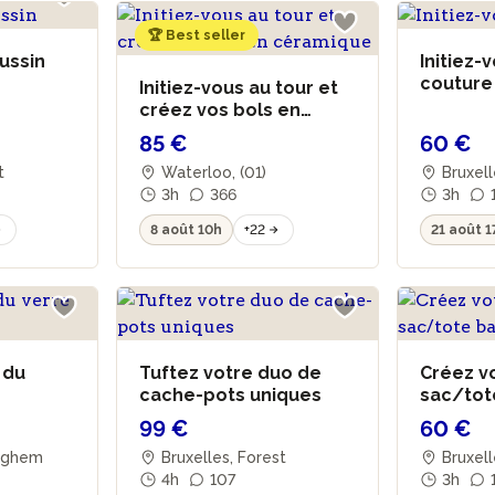
🏆 Best seller
oussin
Initiez-v
coutur
Initiez-vous au tour et
créez vos bols en
céramique
85 €
60 €
st
Waterloo, (01)
Bruxell
3h
366
Demets
3h
8 août 10h
+22
21 août 1
 du
Tuftez votre duo de
Créez v
cache-pots uniques
sac/tot
99 €
60 €
erghem
Bruxelles, Forest
Bruxell
4h
107
Demets
3h