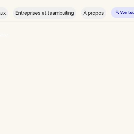
aux
Entreprises et teambuiling
À propos
🔍 Voir to
aire