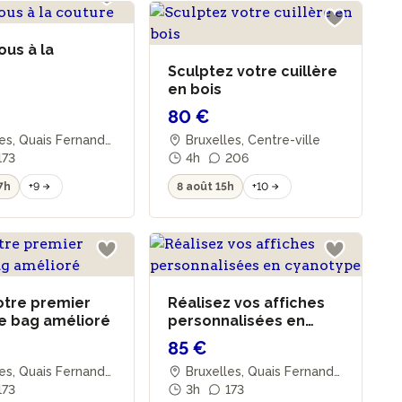
ous à la
e
Sculptez votre cuillère
en bois
80 €
es, Quais Fernand
Bruxelles, Centre-ville
173
4h
206
7h
+9
8 août 15h
+10
otre premier
Réalisez vos affiches
e bag amélioré
personnalisées en
cyanotype
85 €
es, Quais Fernand
Bruxelles, Quais Fernand
173
Demets
3h
173