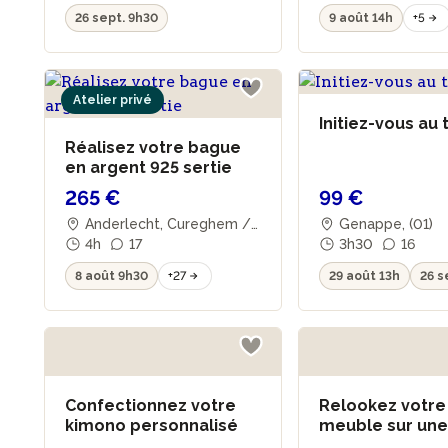
26 sept. 9h30
9 août 14h
+5
Atelier privé
Initiez-vous au 
Réalisez votre bague
en argent 925 sertie
265 €
99 €
Anderlecht, Cureghem /
Genappe, (01)
Kuregem
4h
17
3h30
16
8 août 9h30
+27
29 août 13h
26 s
Confectionnez votre
Relookez votre 
kimono personnalisé
meuble sur un
journée