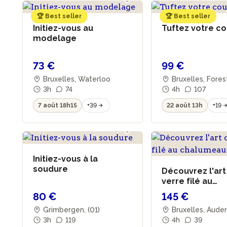
🏆 Best seller
🏆 Best seller
Initiez-vous au
Tuftez votre c
modelage
73 €
99 €
Bruxelles, Waterloo
Bruxelles, Fore
3h
74
4h
107
7 août 18h15
+39
22 août 13h
+19
Initiez-vous à la
soudure
Découvrez l'art
verre filé au
chalumeau
80 €
145 €
Grimbergen, (01)
Bruxelles, Aud
3h
119
4h
39