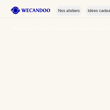
Nos ateliers
Idées cade
Wecandoo
/
Ateliers
/
Découvrir un geste, un savoir-f