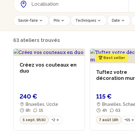
Savoir-faire
Prix
Techniques
Date
63 ateliers trouvés
🏆 Best seller
Créez vos couteaux en
duo
Tuftez votre
décoration mu
240 €
115 €
Bruxelles, Uccle
Bruxelles, Sch
8h
15
4h
63
5 sept. 9h30
+2
7 août 18h
+55