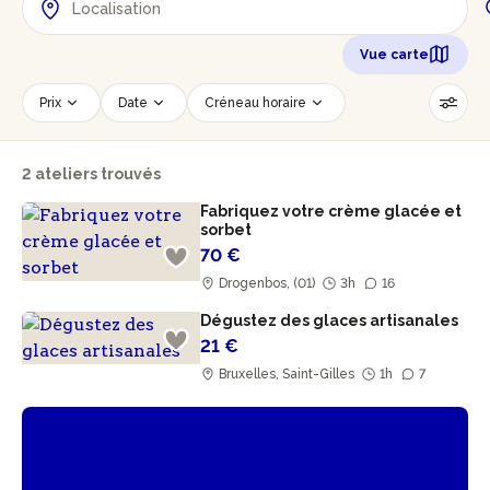
Vue carte
Prix
Date
Créneau horaire
Nombre de personnes
Âge des participants
2 ateliers trouvés
Accessible PMR
Réinitialiser les filtres
Fabriquez votre crème glacée et
sorbet
70 €
Drogenbos, (01)
3h
16
Dégustez des glaces artisanales
21 €
Bruxelles, Saint-Gilles
1h
7