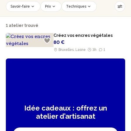
Savoir-faire
Prix
Techniques
Date
Créneau horaire
1 atelier trouvé
Nombre de personnes
Âge des participants
Créez vos encres végétales
Accessible PMR
Réinitialiser les filtres
80 €
Bruxelles, Lasne
3h
1
Idée cadeaux : offrez un
atelier d’artisanat