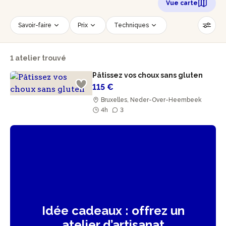
Vue carte
Savoir-faire
Prix
Techniques
Date
Créneau horaire
1 atelier trouvé
Nombre de personnes
Âge des participants
Pâtissez vos choux sans gluten
Accessible PMR
Réinitialiser les filtres
115 €
Bruxelles, Neder-Over-Heembeek
4h
3
Idée cadeaux : offrez un
atelier d’artisanat