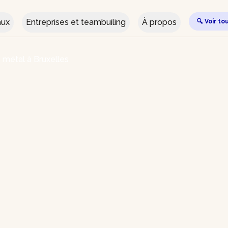
aux
Entreprises et teambuiling
À propos
🔍 Voir to
e métal à Bruxelles