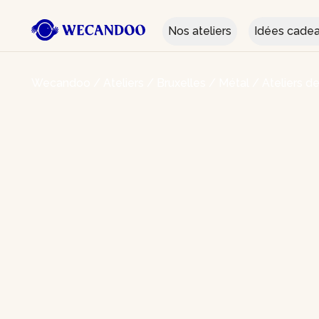
Nos ateliers
Idées cade
Wecandoo
/
Ateliers
/
Bruxelles
/
Métal
/
Ateliers d