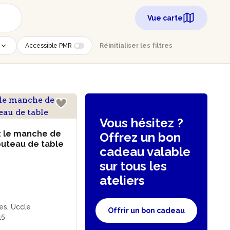
Vue carte
Accessible PMR
Réinitialiser les filtres
Vous hésitez ?
z le manche de
Offrez un bon
outeau de table
cadeau valable
sur tous les
ateliers
es, Uccle
Offrir un bon cadeau
15