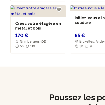
Initiez-vous à la
soudure
Créez votre étagère en
métal et bois
170 €
85 €
Grimbergen, (01)
Bruxelles, Ande
5h
119
3h
9
Poussez les por