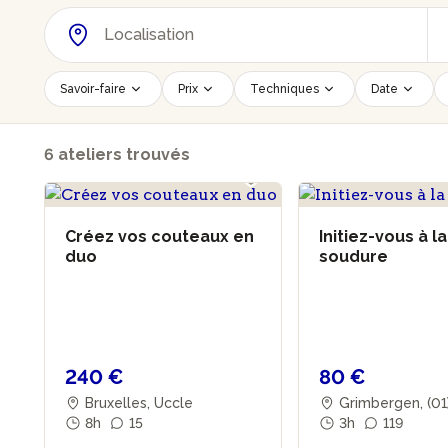
Savoir-faire
Prix
Techniques
Date
6 ateliers trouvés
Créez vos couteaux en
Initiez-vous à la
duo
soudure
240 €
80 €
Bruxelles, Uccle
Grimbergen, (01
8h
15
3h
119