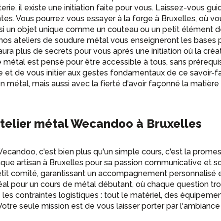
erie, il existe une initiation faite pour vous. Laissez-vous gui
ntes. Vous pourrez vous essayer à la forge à Bruxelles, où vo
nsi un objet unique comme un couteau ou un petit élément dé
 nos ateliers de soudure métal vous enseigneront les bases p
n'aura plus de secrets pour vous après une initiation où la créat
métal est pensé pour être accessible à tous, sans prérequis.
 et de vous initier aux gestes fondamentaux de ce savoir-fair
 métal, mais aussi avec la fierté d'avoir façonné la matière
atelier métal Wecandoo à Bruxelles
ecandoo, c'est bien plus qu'un simple cours, c'est la prome
que artisan à Bruxelles pour sa passion communicative et s
petit comité, garantissant un accompagnement personnalisé 
déal pour un cours de métal débutant, où chaque question t
les contraintes logistiques : tout le matériel, des équipemen
 Votre seule mission est de vous laisser porter par l'ambiance 
 apprendre le métal pour une nouvelle passion ou simplement