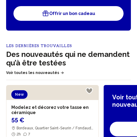
Offrir un bon cadeau
LES DERNIÈRES TROUVAILLES
Des nouveautés qui ne demandent
qu’à être testées
Voir toutes les nouveautés
New
Voir tou
nouvea
Modelez et décorez votre tasse en
céramique
55 €
Bordeaux, Quartier Saint-Seurin / Fondaudè
ge
2h
7