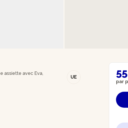
55
ne assiette avec Eva,
UE
par 