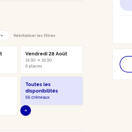
Réinitialiser les filtres
t
Vendredi 28 Août
14:30
16:30
6 places
.
Toutes les
disponibilités
56 créneaux