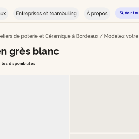
aux
Entreprises et teambuiling
À propos
🔍 Voir to
eliers de poterie et Céramique à Bordeaux
/
Modelez votre 
en grès blanc
r les disponibilités