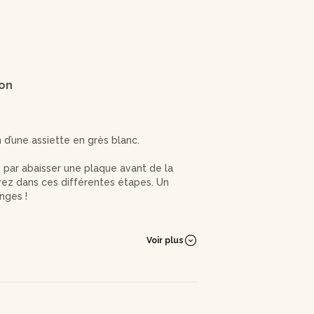
ion
n d’une assiette en grès blanc.
par abaisser une plaque avant de la
erez dans ces différentes étapes. Un
nges !
par celle débordante d'Eva. Une fois
z vous amuser à les décorer façon
Voir plus
qui se chargera du séchage, des cuissons
nviendrez ainsi des modalités de