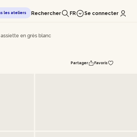
Rechercher
FR
Se connecter
us les ateliers
assiette en grès blanc
Partager
Favoris