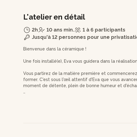
L'atelier en détail
2h
10 ans min.
1 à 6 participants
Jusqu'à 12 personnes pour une privatisat
Bienvenue dans la céramique !
Une fois installé(e), Eva vous guidera dans la réalisatio
Vous partirez de la matière première et commencerez 
former. C'est sous l'œil attentif d'Eva que vous avanc
moment de détente, plein de bonne humeur et d'écha
Laissez parler votre créativité ou laissez-vous guider 
terminé et en fonction du temps restant, vous pourre
« peinture » avec de l’engobe colorée.
Une fois terminé, vous confierez votre création à Eva 
et de l’émaillage (émail transparent brillant). Vous co