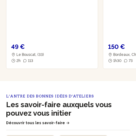
49 €
150 €
Le Bouscat, (33)
Bordeaux, Ch
2h
113
1h30
73
L’ANTRE DES BONNES IDÉES D’ATELIERS
Les savoir-faire auxquels vous
pouvez vous initier
Découvrir tous les savoir-faire