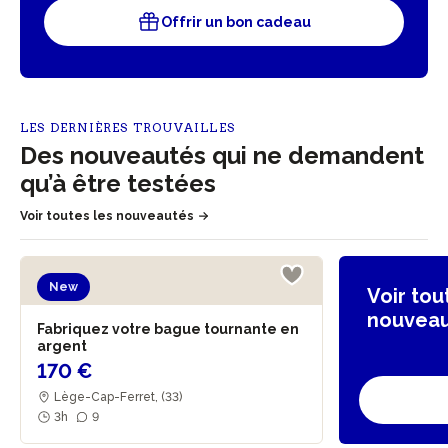
Offrir un bon cadeau
LES DERNIÈRES TROUVAILLES
Des nouveautés qui ne demandent
qu’à être testées
Voir toutes les nouveautés
New
Voir tou
nouvea
Fabriquez votre bague tournante en
argent
170 €
Lège-Cap-Ferret, (33)
3h
9