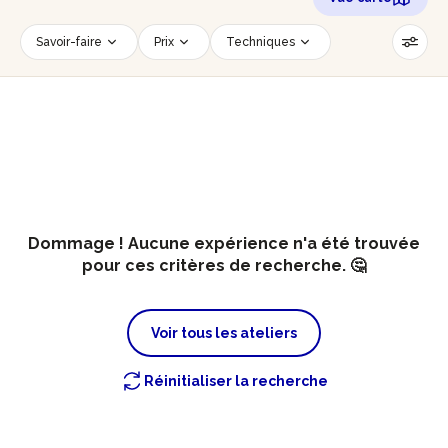
Savoir-faire
Prix
Techniques
Date
Créneau horaire
Nombre de personnes
Âge des participants
Accessible PMR
Réinitialiser les filtres
Dommage ! Aucune expérience n'a été trouvée
pour ces critères de recherche. 🤔
Voir tous les ateliers
Réinitialiser la recherche