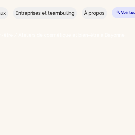
aux
Entreprises et teambuiling
À propos
🔍 Voir to
n-être
/
Ateliers de cosmétique et bien-être à Bayonne