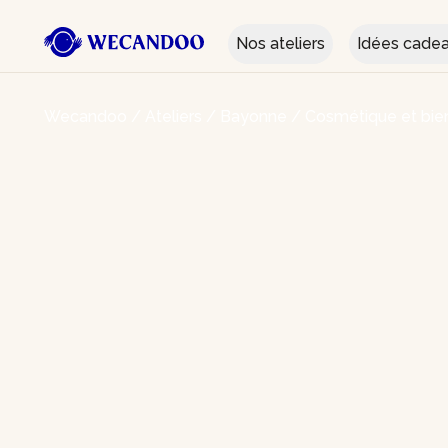
Nos ateliers
Idées cade
Wecandoo
/
Ateliers
/
Bayonne
/
Cosmétique et bie