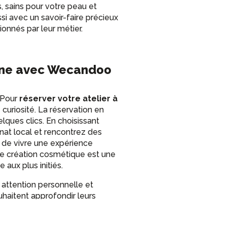
s, sains pour votre peau et
i avec un savoir-faire précieux
onnés par leur métier.
onne avec Wecandoo
 Pour
réserver votre atelier à
e curiosité. La réservation en
lques clics. En choisissant
nat local et rencontrez des
e de vivre une expérience
 de création cosmétique est une
aux plus initiés.
 attention personnelle et
uhaitent approfondir leurs
la cosmétique naturelle de A à
lles pour formuler des produits