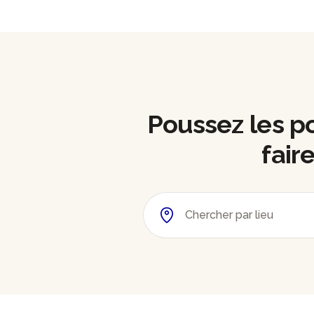
Poussez les por
fair