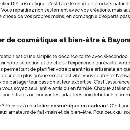
lier DIY cosmétique, c'est faire le choix de produits naturel
Vous repartirez non seulement avec vos créations, mais auss
lque chose de vos propres mains, en compagnie d'experts passi
ier de cosmétique et bien-être à Bay
 création est d'une simplicité déconcertante avec Wecandoo.
ourir notre sélection et de choisir l'expérience qui éveille votr
us permettant de planifier votre parenthèse artisanale en que
ur bien plus qu'une simple activité. Vous soutenez l'artisa
 de partager leur passion et leur expertise. C'est l'assuranc
e vous soyez seul, entre amis ou en famille. Chaque atelier
s ancestrales ou innovantes, adaptées aux débutants comme 
e ? Pensez à un
atelier cosmétique en cadeau
! C'est une
aux amateurs de fait-main et de bien-être. Pour ceux qui so
que plus complet peut être l'occasion parfaite d'apprendre 
és des huiles végétales, des hydrolats et des huiles essentie