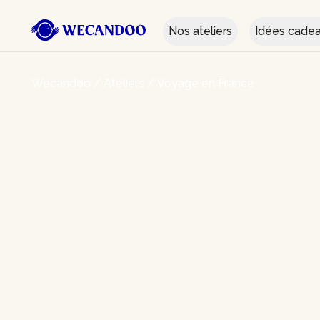
Nos ateliers
Idées cade
Wecandoo
/
Ateliers
/
Voyage en France