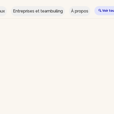
aux
Entreprises et teambuiling
À propos
🔍 Voir to