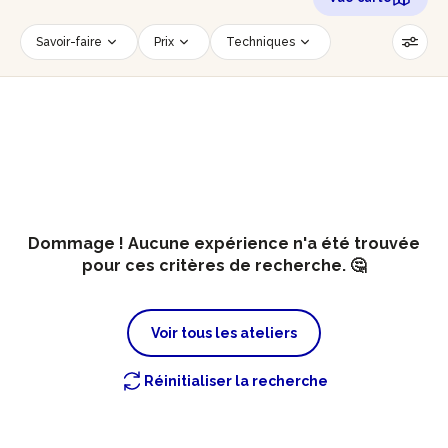
Savoir-faire
Prix
Techniques
Date
Créneau horaire
Nombre de personnes
Âge des participants
Accessible PMR
Réinitialiser les filtres
Dommage ! Aucune expérience n'a été trouvée
pour ces critères de recherche. 🤔
Voir tous les ateliers
Réinitialiser la recherche